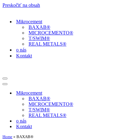
Preskočiť na obsah
Mikrocement
BAXAB®
MICROCEMENTO®
T/SWIM®
REAL METALS®
o nás
Kontakt
Menu
navigácie
Menu
navigácie
Mikrocement
BAXAB®
MICROCEMENTO®
T/SWIM®
REAL METALS®
o nás
Kontakt
Home
»
BAXAB®